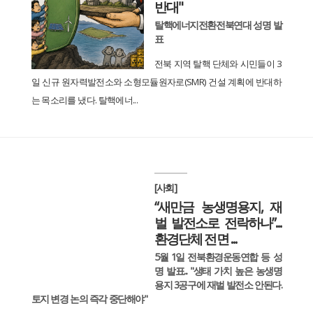
반대"
탈핵에너지전환전북연대 성명 발
표
전북 지역 탈핵 단체와 시민들이 3
일 신규 원자력발전소와 소형모듈원자로(SMR) 건설 계획에 반대하
는 목소리를 냈다. 탈핵에너...
[사회]
“새만금 농생명용지, 재
벌 발전소로 전락하나”...
환경단체 전면 ...
5월 1일 전북환경운동연합 등 성
명 발표... "생태 가치 높은 농생명
용지 3공구에 재벌 발전소 안된다.
토지 변경 논의 즉각 중단해야"