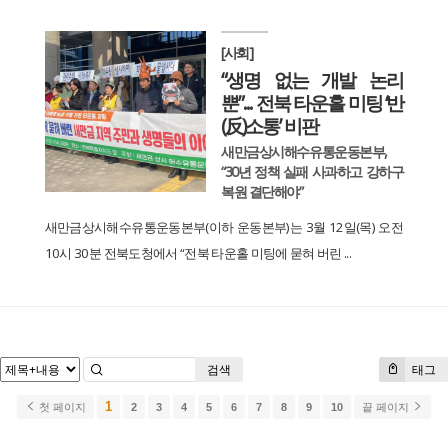
[사회]
“생명 없는 개발 논리
뿐”... 전북 타운홀 미팅 ‘반
(反)소통’ 비판
새만금상시해수유통운동본부,
“30년 정책 실패 사과하고 강하구
복원 결단해야”
새만금상시해수유통운동본부(이하 운동본부)는 3월 12일(목) 오전
10시 30분 전북도청에서 “전북 타운홀 미팅에 묻혀 버린 ...
검색
태그
1
첫 페이지
2
3
4
5
6
7
8
9
10
끝 페이지