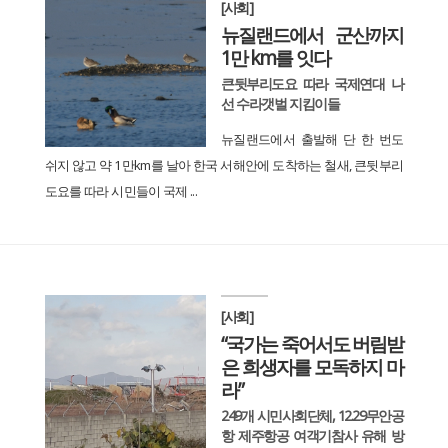
[사회]
뉴질랜드에서 군산까지
1만 km를 잇다
큰뒷부리도요 따라 국제연대 나
선 수라갯벌 지킴이들
뉴질랜드에서 출발해 단 한 번도
쉬지 않고 약 1만km를 날아 한국 서해안에 도착하는 철새, 큰뒷부리
도요를 따라 시민들이 국제 ...
[사회]
“국가는 죽어서도 버림받
은 희생자를 모독하지 마
라”
249개 시민사회단체, 12.29무안공
항 제주항공 여객기참사 유해 방