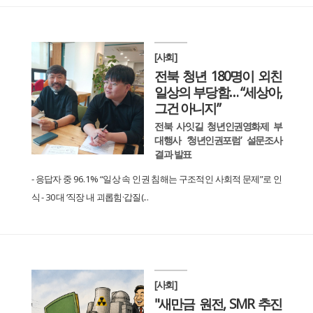
[사회]
전북 청년 180명이 외친
일상의 부당함… “세상아,
그건 아니지”
전북 사잇길 청년인권영화제 부
대행사 ‘청년인권포럼’ 설문조사
결과 발표
- 응답자 중 96.1% “일상 속 인권 침해는 구조적인 사회적 문제”로 인
식 - 30대 ‘직장 내 괴롭힘·갑질(...
[사회]
"새만금 원전, SMR 추진