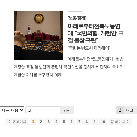
[노동/경제]
아래로부터전북노동연
대 “국민의힘, 개헌안 표
결 불참 규탄”
“국회는 반드시 처리해야”
아래로부터전북노동연대가 헌법
개정안 표결 불성립과 관련해 국민의힘을 강하게 비판하며 국회의
개헌안 처리를 촉구했다. 아래...
검색
태그
1
첫 페이지
2
3
4
5
6
7
8
9
10
끝 페이지