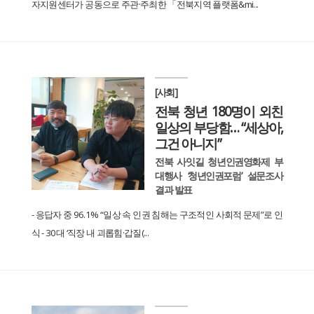
자지원센터가 공동으로 주관·주최한 「전북지역 플랫폼&mi...
[사회]
전북 청년 180명이 외친
일상의 부당함… “세상아,
그건 아니지”
전북 사잇길 청년인권영화제 부
대행사 ‘청년인권포럼’ 설문조사
결과 발표
- 응답자 중 96.1% “일상 속 인권 침해는 구조적인 사회적 문제”로 인
식 - 30대 ‘직장 내 괴롭힘·갑질(...