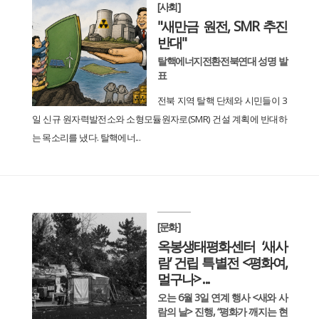
[사회]
"새만금 원전, SMR 추진
반대"
탈핵에너지전환전북연대 성명 발
표
전북 지역 탈핵 단체와 시민들이 3
일 신규 원자력발전소와 소형모듈원자로(SMR) 건설 계획에 반대하
는 목소리를 냈다. 탈핵에너...
[문화]
옥봉생태평화센터 ‘새사
람’ 건립 특별전 <평화여,
멀구나> ...
오는 6월 3일 연계 행사 <새와 사
람의 날> 진행, “평화가 깨지는 현