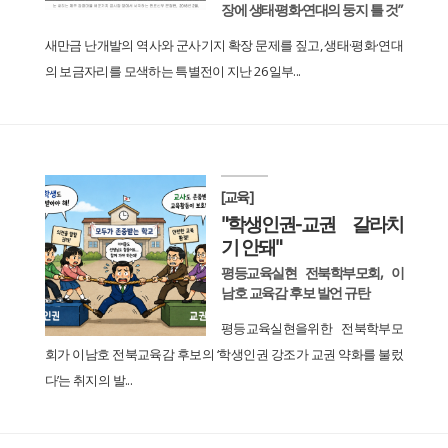
장에 생태·평화·연대의 둥지 틀 것”
새만금 난개발의 역사와 군사기지 확장 문제를 짚고, 생태·평화·연대
의 보금자리를 모색하는 특별전이 지난 26일부...
[교육]
"학생인권-교권 갈라치
기 안돼"
평등교육실현 전북학부모회, 이
남호 교육감 후보 발언 규탄
평등교육실현을위한 전북학부모
회가 이남호 전북교육감 후보의 ‘학생인권 강조가 교권 약화를 불렀
다’는 취지의 발...